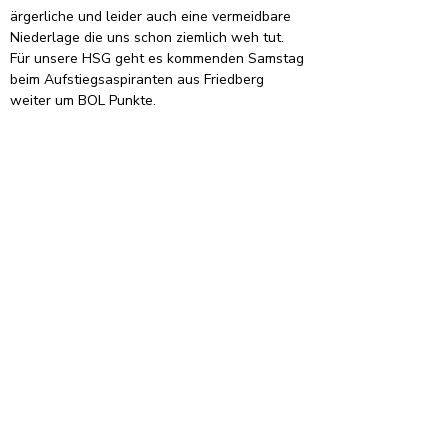
ärgerliche und leider auch eine vermeidbare 
Niederlage die uns schon ziemlich weh tut. 
Für unsere HSG geht es kommenden Samstag 
beim Aufstiegsaspiranten aus Friedberg 
weiter um BOL Punkte.
Für die HSG spielen:
Max Hesse und Markus Ahlborn im Tor,
Tim Schneider (7), Flo Hirschmann, Benjamin 
Stumpf, Lukas Stein (2), Jannik Eckhardt (4), 
Pascal Schüler (5), Marius Edelmann (2), Jan 
Schneider (3/2), Alex Diehl und Lars Funk