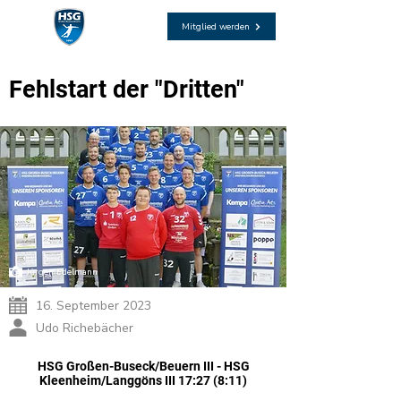
Mitglied werden
Fehlstart der "Dritten"
Jürgen Edelmann
16. September 2023
Udo Richebächer
HSG Großen-Buseck/Beuern III - HSG
Kleenheim/Langgöns III 17:27 (8:11)