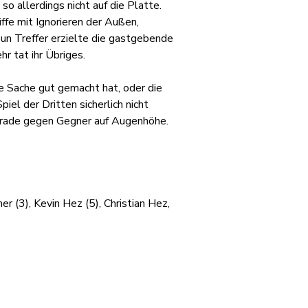
o allerdings nicht auf die Platte. 
ffe mit Ignorieren der Außen, 
n Treffer erzielte die gastgebende 
r tat ihr Übriges.
e Sache gut gemacht hat, oder die 
el der Dritten sicherlich nicht 
Grade gegen Gegner auf Augenhöhe. 
er (3), Kevin Hez (5), Christian Hez, 
mationen
Social Media