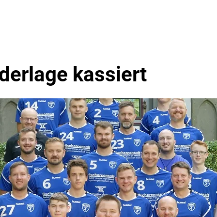
en
Events
Über Uns
derlage kassiert