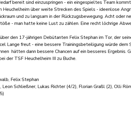
Bedarf bereit sind einzuspringen - ein eingespieltes Team kommt s
 in Heuchelheim über weite Strecken des Spiels - ideenlose Angri
kraum und zu langsam in der Rückzugsbewegung. Acht oder neu
öße - man hatte keine Lust zu zählen. Eine recht löchrige Abweh
 über den 17-jährigen Debütanten Felix Stephan im Tor, der sein
l Lange freut - eine bessere Trainingsbeteiligung würde dem Spi
nnen  hätten dann bessere Chancen auf ein besseres Ergebnis. 
bei der TSF Heuchelheim III zu Buche.
walb, Felix Stephan
 Leon Schließner, Lukas Richter (4/2), Florian Graßl (2), Olli Röm
5)
Organisation
Infor