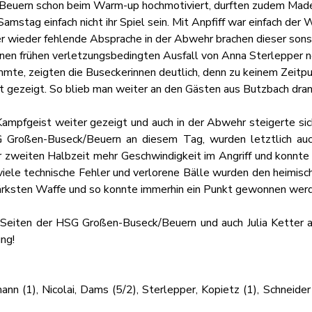
Beuern schon beim Warm-up hochmotiviert, durften zudem Madel
mstag einfach nicht ihr Spiel sein. Mit Anpfiff war einfach der W
r wieder fehlende Absprache in der Abwehr brachen dieser sons
nen frühen verletzungsbedingten Ausfall von Anna Sterlepper n
mte, zeigten die Buseckerinnen deutlich, denn zu keinem Zeitp
 gezeigt. So blieb man weiter an den Gästen aus Butzbach dran u
mpfgeist weiter gezeigt und auch in der Abwehr steigerte sich
G Großen-Buseck/Beuern an diesem Tag, wurden letztlich auc
 zweiten Halbzeit mehr Geschwindigkeit im Angriff und konnte si
viele technische Fehler und verlorene Bälle wurden den heimisc
ärksten Waffe und so konnte immerhin ein Punkt gewonnen wer
Seiten der HSG Großen-Buseck/Beuern und auch Julia Ketter au
ng!
nn (1), Nicolai, Dams (5/2), Sterlepper, Kopietz (1), Schneider