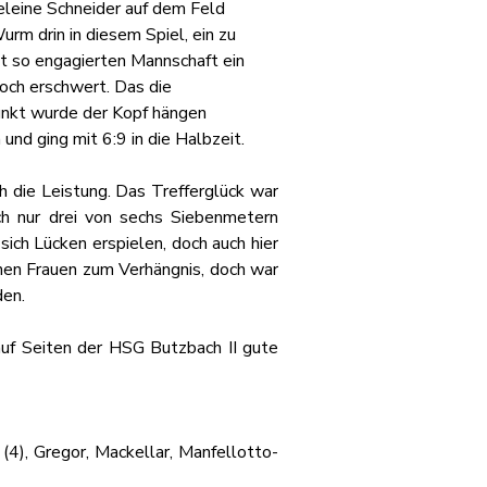
eine Schneider auf dem Feld 
urm drin in diesem Spiel, ein zu 
t so engagierten Mannschaft ein 
och erschwert. Das die 
unkt wurde der Kopf hängen 
nd ging mit 6:9 in die Halbzeit.
 die Leistung. Das Trefferglück war 
h nur drei von sechs Siebenmetern 
ch Lücken erspielen, doch auch hier 
hen Frauen zum Verhängnis, doch war 
den.
f Seiten der HSG Butzbach II gute 
 (4), Gregor, Mackellar, Manfellotto-