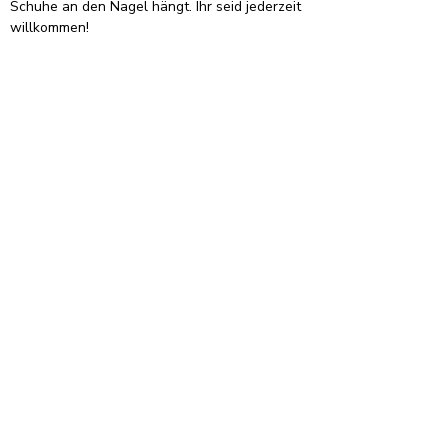
Schuhe an den Nagel hängt. Ihr seid jederzeit 
willkommen!
Es spielten:
Bepperling (Tor), Schwab (2), Heitmann (5), 
Schneider (5), Gündüz (2/2), Sterlepper (1), 
Kopietz (7), Varjas, Gregor, Mackellar (2), 
Manfellotto-Aiello, Topp (5), Bank
Organisation
Informationen
Intranet
Impressum
Dienstpläne
Datenschutz