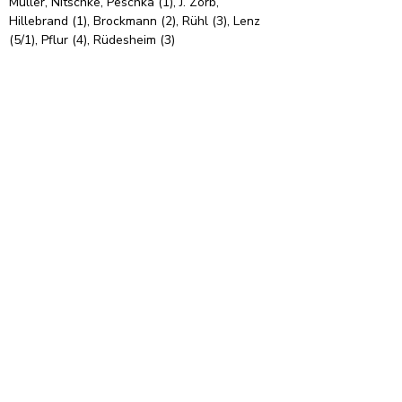
Müller, Nitschke, Peschka (1), J. Zörb, 
Hillebrand (1), Brockmann (2), Rühl (3), Lenz 
(5/1), Pflur (4), Rüdesheim (3)
Organisation
Informationen
Intranet
Impressum
Dienstpläne
Datenschutz
Social Media