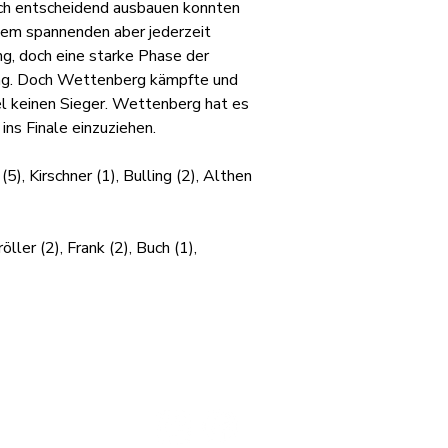
och entscheidend ausbauen konnten 
sem spannenden aber jederzeit 
g, doch eine starke Phase der 
ung. Doch Wettenberg kämpfte und 
el keinen Sieger. Wettenberg hat es 
ns Finale einzuziehen.
, Kirschner (1), Bulling (2), Althen 
ler (2), Frank (2), Buch (1), 
mationen
Social Media
ssum
schutz