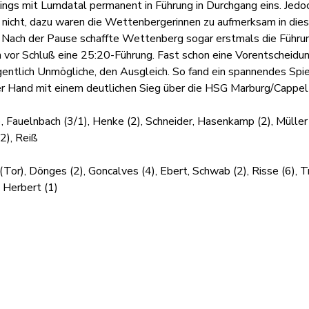
ings mit Lumdatal permanent in Führung in Durchgang eins. Jed
 nicht, dazu waren die Wettenbergerinnen zu aufmerksam in die
. Nach der Pause schaffte Wettenberg sogar erstmals die Führun
n vor Schluß eine 25:20-Führung. Fast schon eine Vorentscheid
igentlich Unmögliche, den Ausgleich. So fand ein spannendes Spi
r Hand mit einem deutlichen Sieg über die HSG Marburg/Cappel i
Fauelnbach (3/1), Henke (2), Schneider, Hasenkamp (2), Müller (5)
(2), Reiß
), Dönges (2), Goncalves (4), Ebert, Schwab (2), Risse (6), Tröl
, Herbert (1)
Organisation
Infor
Intranet
Impre
Dienstpläne
Daten