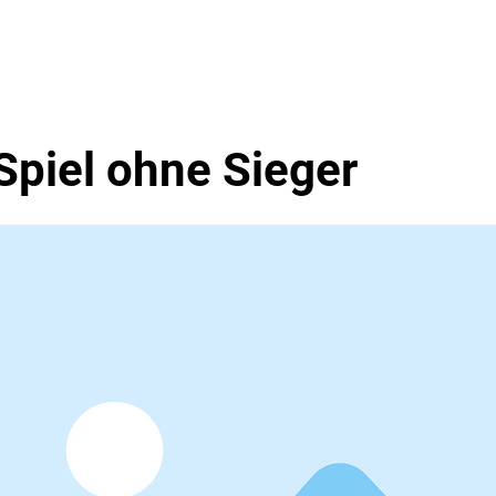
en
Events
Über Uns
piel ohne Sieger