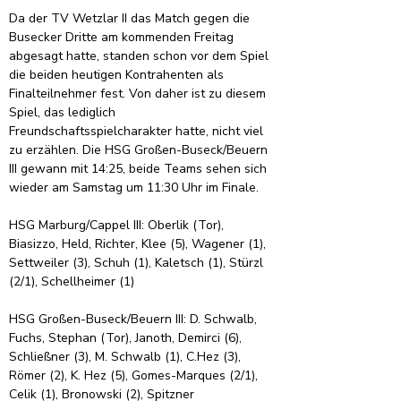
Da der TV Wetzlar II das Match gegen die 
Busecker Dritte am kommenden Freitag 
abgesagt hatte, standen schon vor dem Spiel 
die beiden heutigen Kontrahenten als 
Finalteilnehmer fest. Von daher ist zu diesem 
Spiel, das lediglich 
Freundschaftsspielcharakter hatte, nicht viel 
zu erzählen. Die HSG Großen-Buseck/Beuern 
III gewann mit 14:25, beide Teams sehen sich 
wieder am Samstag um 11:30 Uhr im Finale.
HSG Marburg/Cappel III: Oberlik (Tor), 
Biasizzo, Held, Richter, Klee (5), Wagener (1), 
Settweiler (3), Schuh (1), Kaletsch (1), Stürzl 
(2/1), Schellheimer (1)
HSG Großen-Buseck/Beuern III: D. Schwalb, 
Fuchs, Stephan (Tor), Janoth, Demirci (6), 
Schließner (3), M. Schwalb (1), C.Hez (3), 
Römer (2), K. Hez (5), Gomes-Marques (2/1), 
Celik (1), Bronowski (2), Spitzner