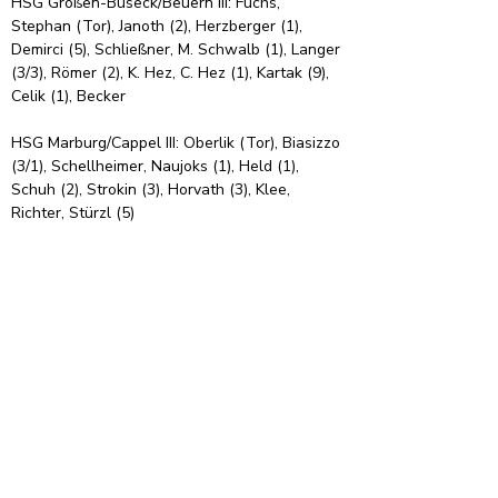
HSG Großen-Buseck/Beuern III: Fuchs, 
Stephan (Tor), Janoth (2), Herzberger (1), 
Demirci (5), Schließner, M. Schwalb (1), Langer 
(3/3), Römer (2), K. Hez, C. Hez (1), Kartak (9), 
Celik (1), Becker
HSG Marburg/Cappel III: Oberlik (Tor), Biasizzo 
(3/1), Schellheimer, Naujoks (1), Held (1), 
Schuh (2), Strokin (3), Horvath (3), Klee, 
Richter, Stürzl (5)
Organisation
Informationen