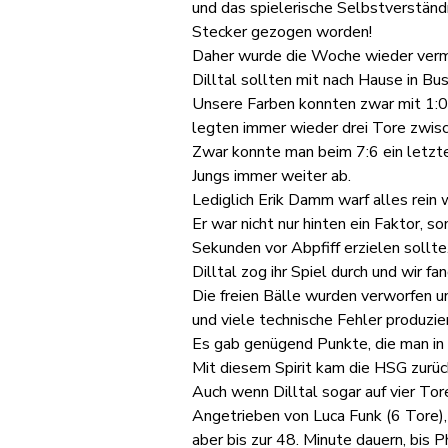
und das spielerische Selbstverständn
Stecker gezogen worden!
Daher wurde die Woche wieder verme
Dilltal sollten mit nach Hause in 
Unsere Farben konnten zwar mit 1:0 
legten immer wieder drei Tore zwis
Zwar konnte man beim 7:6 ein letztes
Jungs immer weiter ab.
Lediglich Erik Damm warf alles rein w
Er war nicht nur hinten ein Faktor, 
Sekunden vor Abpfiff erzielen sollte
Dilltal zog ihr Spiel durch und wir 
Die freien Bälle wurden verworfen un
und viele technische Fehler produzier
Es gab genügend Punkte, die man in 
Mit diesem Spirit kam die HSG zurück
Auch wenn Dilltal sogar auf vier Tor
Angetrieben von Luca Funk (6 Tore),
aber bis zur 48. Minute dauern, bis