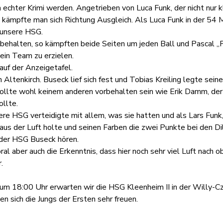
 echter Krimi werden. Angetrieben von Luca Funk, der nicht nur k
kämpfte man sich Richtung Ausgleich. Als Luca Funk in der 54 
r unsere HSG.
 behalten, so kämpften beide Seiten um jeden Ball und Pascal „P
sein Team zu erzielen.
uf der Anzeigetafel.
 Altenkirch. Buseck lief sich fest und Tobias Kreiling legte sein
ollte wohl keinem anderen vorbehalten sein wie Erik Damm, der 
ollte.
sere HSG verteidigte mit allem, was sie hatten und als Lars Fun
us der Luft holte und seinen Farben die zwei Punkte bei den Dil
 der HSG Buseck hören.
al aber auch die Erkenntnis, dass hier noch sehr viel Luft nach ob
.
m 18:00 Uhr erwarten wir die HSG Kleenheim II in der Willy-Cz
 sich die Jungs der Ersten sehr freuen.