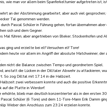
is, wie man vor allem beim Spanferkelturnier aufgetreten ist, is
hrt an der Abstimmung gearbeitet, aber auch viel gesprochen; u
Busecker Tal genommen werden.
durch Pascal Schüler in Führung gehen, fortan übernahmen aber
chen sich und dem Gegner.
 Mal führen, aber angetrieben von Bleker, Stockenhofen und Alte
as ging und erzielte bei elf Versuchen elf Tore!
sondern heute vor allem im Angriff der absolute Matchwinner, der
.
fanden nicht die Balance zwischen Tempo und geordnetem Spiel.
d, anstatt die Lücken in der Dilltaler Abwehr zu attackieren, wu
t. So zog Dilltal mit 17:14 in die Halbzeit.
Halbzeit zwei verbessern konnte und auch die positive Erkenntni
 auf die Platte in Werdorf.
e erhöhte, blieb man deutlich konzentrierter als in den ersten 3
 Pascal Schüler (6 Tore) und dem 11-Tore-Mann Erik Damm ging 
 Philip Weber den Anschluss zum 23:24 erzielen konnte.