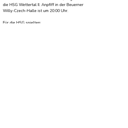
die HSG Wettertal II. Anpfiff in der Beuerner 
Willy-Czech-Halle ist um 20:00 Uhr.
Für die HSG spielten:
Justin Israel, Felix Stephan (Tor), Lius Janoth 
(1), Leon Schließner, Fynn Richebächer (3), 
Fabian Weller (2), Leon Casimir (2), Jonas 
Herzberger (2), Kevin Hez (2), Christian Hez 
(5/1), Eric Hesse (6), Jan Bronowski, Dennis 
Gomes-Marques (2/2), Felix Münch (3)
Organisation
Informationen