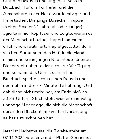
Gründen hektisch und ungenau. So kam 
Butzbach Tor um Tor heran und die 
Atmosphäre in der Halle wurde hitziger und 
frenetischer. Die junge Busecker Truppe 
(sieben Spieler 21 Jahre alt oder jünger) 
agierte immer kopfloser und zeigte, woran es 
der Mannschaft aktuell hapert: an einem 
erfahrenen, routinierten Spielgestalter, der in 
solchen Situationen das Heft in die Hand 
nimmt und seine jungen Nebenleute anleitet. 
Dieser steht aber leider nicht zur Verfügung 
und so nahm das Unheil seinen Lauf. 
Butzbach spielte sich in einen Rausch und 
übernahm in der 47. Minute die Führung. Und 
gab diese nicht mehr her, am Ende hieß es 
33:28. Unterm Strich steht wieder eine völlig 
unnötige Niederlage, die sich die Mannschaft 
durch den Blackout im zweiten Durchgang 
selbst zuzuschreiben hat.
Jetzt ist Herbstpause, die Zweite steht am 
02.11.2024 wieder auf der Platte, Gegner ist 