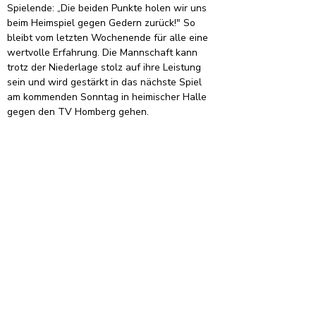
Spielende: „Die beiden Punkte holen wir uns 
beim Heimspiel gegen Gedern zurück!" So 
bleibt vom letzten Wochenende für alle eine 
wertvolle Erfahrung. Die Mannschaft kann 
trotz der Niederlage stolz auf ihre Leistung 
sein und wird gestärkt in das nächste Spiel 
am kommenden Sonntag in heimischer Halle 
gegen den TV Homberg gehen.
Für unsere WJE spielten: Sophia Hugo, Hanna 
Blaukat, Elizabeth Halupczok,
Sophia Schmidt, Nele Mertsch, Vanessa 
Mündelein, Leni Sommerlad, Lia-
Marie Dippel, Eva Klinke, Mira Krug, Pauline 
Hofmann, Anni Fleißner, Kadisha Kagba und 
Sally Artz.