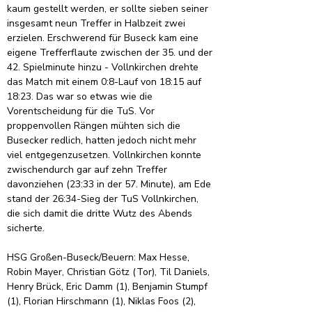
kaum gestellt werden, er sollte sieben seiner 
insgesamt neun Treffer in Halbzeit zwei 
erzielen. Erschwerend für Buseck kam eine 
eigene Trefferflaute zwischen der 35. und der 
42. Spielminute hinzu - Vollnkirchen drehte 
das Match mit einem 0:8-Lauf von 18:15 auf 
18:23. Das war so etwas wie die 
Vorentscheidung für die TuS. Vor 
proppenvollen Rängen mühten sich die 
Busecker redlich, hatten jedoch nicht mehr 
viel entgegenzusetzen. Vollnkirchen konnte 
zwischendurch gar auf zehn Treffer 
davonziehen (23:33 in der 57. Minute), am Ede 
stand der 26:34-Sieg der TuS Vollnkirchen, 
die sich damit die dritte Wutz des Abends 
sicherte.
HSG Großen-Buseck/Beuern: Max Hesse, 
Robin Mayer, Christian Götz (Tor), Til Daniels, 
Henry Brück, Eric Damm (1), Benjamin Stumpf 
(1), Florian Hirschmann (1), Niklas Foos (2), 