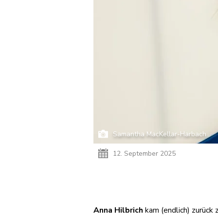
Samantha MacKellar-Harbach
12. September 2025
Anna Hilbrich
 kam (endlich) zurüc