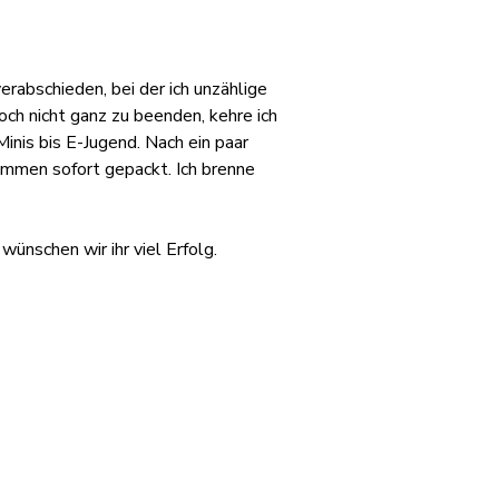
rabschieden, bei der ich unzählige 
h nicht ganz zu beenden, kehre ich 
nis bis E-Jugend. Nach ein paar 
ommen sofort gepackt. Ich brenne 
ünschen wir ihr viel Erfolg.
mationen
Social Media
ssum
schutz