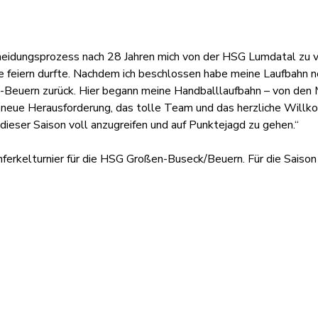
cheidungsprozess nach 28 Jahren mich von der HSG Lumdatal zu ve
feiern durfte. Nachdem ich beschlossen habe meine Laufbahn noc
euern zurück. Hier begann meine Handballlaufbahn – von den Mi
e neue Herausforderung, das tolle Team und das herzliche Willk
ieser Saison voll anzugreifen und auf Punktejagd zu gehen.“
erkelturnier für die HSG Großen-Buseck/Beuern. Für die Saison w
Organisation
Infor
Intranet
Impre
Dienstpläne
Daten