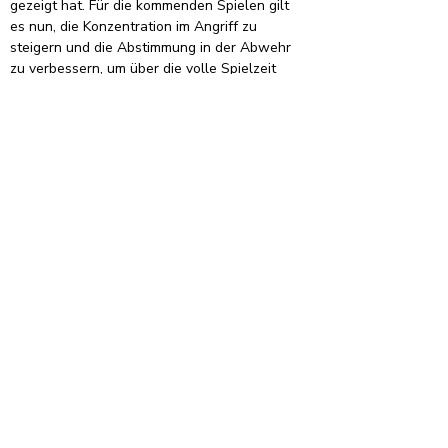
gezeigt hat. Für die kommenden Spielen gilt 
es nun, die Konzentration im Angriff zu 
steigern und die Abstimmung in der Abwehr 
zu verbessern, um über die volle Spielzeit 
konkurrenzfähig zu bleiben.
Kommt am 
25. Oktober um 18 Uhr in die IGS-
Halle
 und unterstützt uns – die nächsten 
Punkte sollen daheim bleiben! 💪
Organisation
Informationen