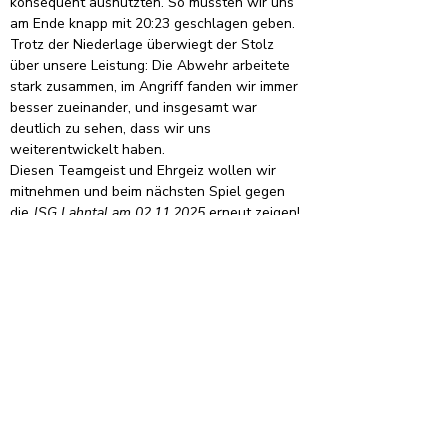
konsequent ausnutzten. So mussten wir uns 
am Ende knapp mit 20:23 geschlagen geben.
Trotz der Niederlage überwiegt der Stolz 
über unsere Leistung: Die Abwehr arbeitete 
stark zusammen, im Angriff fanden wir immer 
besser zueinander, und insgesamt war 
deutlich zu sehen, dass wir uns 
weiterentwickelt haben.
Diesen Teamgeist und Ehrgeiz wollen wir 
mitnehmen und beim nächsten Spiel gegen 
die 
JSG Lahntal am 02.11.2025
 erneut zeigen! 
Organisation
Informationen